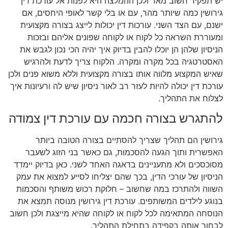
יש תפקיד חשוב מאד ולכן ההמלצה היא לפנות אל עורכת דין
גירושין כמה שיותר מהר, עם או בלי קשר לאופי היחסים, אם
ישנם, עם הצד השני. עורכות דין יכולות לייצג בצורה מקצועית
ומעוררת השראה כל לקוח או לקוחה שפונים אליהם ובזכות
הניסיון שלהן הן יוכלו להבין בדיוק איך יהיה הכי נכון לגבש את
האסטרטגיה בכל מקרה ומקרה. הלקוח צריך לדעת ולהרגיש
שאיש המקצוע מלווה אותו בצורה מקצועית וללא משוא פנים ולכן
עורכת דין יכולה להיות לעזר רב לאור ניסיון שיש לה ורעיונות איך
לצלוח את התהליך.
להתגרש בצורה חכמה עם עורכת דין צמודה
גירושין הם תהליך שצריך להסתיים בצורה הטובה ביותר
האפשרית ותוך הגעה להסכמות, גם כאשר בני הזוג לשעבר
מסוכסכים ולא מתעניינים בדאגה האחד לשני. כאן בדיוק יימדד
הניסיון של עורכי הדין, בכך שהם יצליחו לסייע למצוא את עמק
השווה ולהתרכז במה שחשוב – חלוקת רכוש משותף והסכמות
בנוגע לילדים המשותפים. עורכת דין גירושין מנוסה תמצא את
הנוסחה המתאימה לכל לקוח או לקוחה שהיא מייצגת ולכן חשוב
לבחור אותה בקפידה בתחילת התהליך.